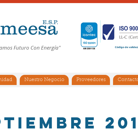
meesa
E.S.P.
amos Futuro Con Energía"
Código de validez
idad
Nuestro Negocio
Proveedores
Contact
ptiembre 20