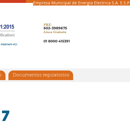
Empresa Municipal de Energia Electrica S.A. E.S.P.
PBX:
602-3989675
Línea Gratuita
01 8000 415391
: F1037AFF-FC1
o
Documentos regulatorios
17