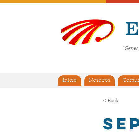
E
"Gener
Inicio
Nosotros
Comun
< Back
Se