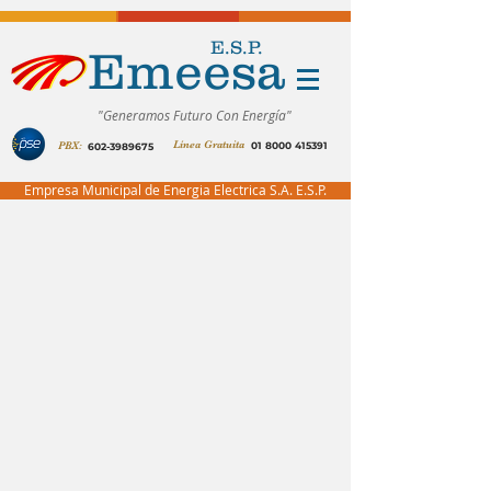
E.S.P.
Emeesa
"Generamos Futuro Con Energía"
Línea Gratuita
PBX:
01 8000 415391
602-3989675
Empresa Municipal de Energia Electrica S.A. E.S.P.